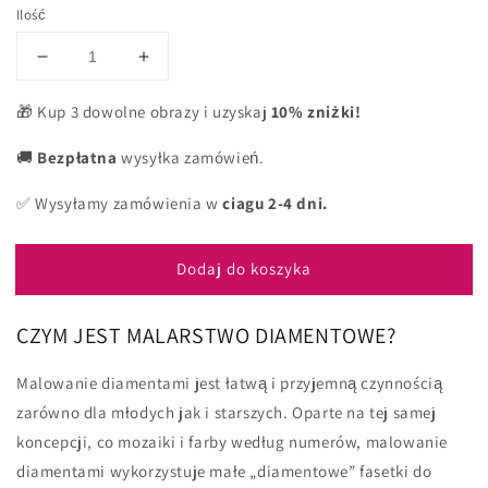
Ilość
Zmniejsz
Zwiększ
ilość
ilość
dla
dla
🎁 Kup 3 dowolne obrazy i uzyskaj
10% zniżki!
Lublin
Lublin
Old
Old
🚚
Bezpłatna
wysyłka zamówień.
Town
Town
✅ Wysyłamy zamówienia w
ciagu 2-4 dni.
Dodaj do koszyka
CZYM JEST MALARSTWO DIAMENTOWE?
Malowanie diamentami jest łatwą i przyjemną czynnością
zarówno dla młodych jak i starszych. Oparte na tej samej
koncepcji, co mozaiki i farby według numerów, malowanie
diamentami wykorzystuje małe „diamentowe” fasetki do