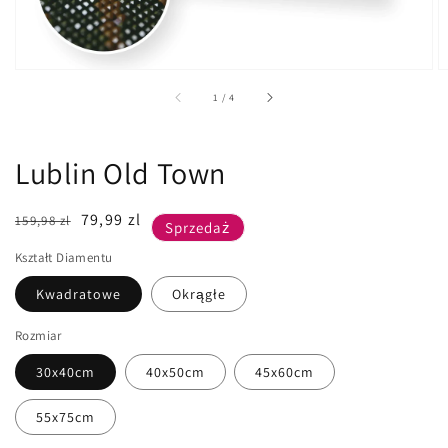
z
1
/
4
Lublin Old Town
Cena
Cena
79,99 zl
159,98 zl
Sprzedaż
regularna
sprzedaży
Kształt Diamentu
Kwadratowe
Okrągłe
Rozmiar
30x40cm
40x50cm
45x60cm
55x75cm